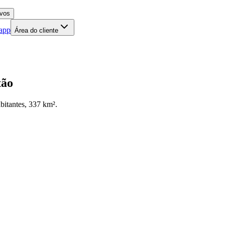
 app
Área do cliente
tão
itantes, 337 km².