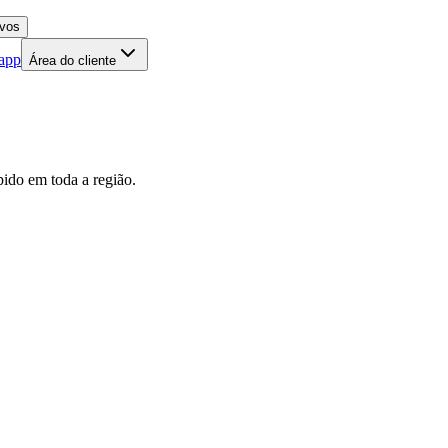
 app
Área do cliente
pido em toda a região.