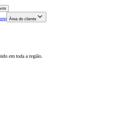
 app
Área do cliente
pido em toda a região.